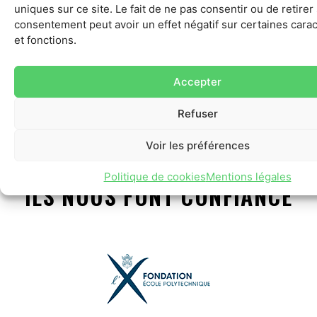
uniques sur ce site. Le fait de ne pas consentir ou de retirer
études de marchés
consentement peut avoir un effet négatif sur certaines carac
et fonctions.
100
%
Accepter
de taux de satisfaction
Refuser
Voir les préférences
Politique de cookies
Mentions légales
ILS NOUS FONT CONFIANCE