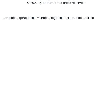
b
a
e
© 2023 Quadrium. Tous droits réservés.
o
g
d
o
r
i
k
a
n
-
m
f
Conditions générales
Mentions légales
Politique de Cookies