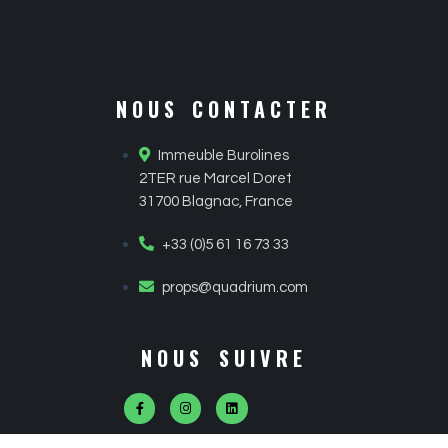
NOUS CONTACTER
Immeuble Burolines
2TER rue Marcel Doret
31700 Blagnac, France
+33 (0)5 61 16 73 33
props@quadrium.com
NOUS SUIVRE
F
I
L
a
n
i
c
s
n
e
t
k