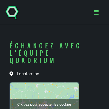
Aller
au
Menu
contenu
ÉCHANGEZ AVEC
L'ÉQUIPE
QUADRIUM
Localisation
Cliquez pour accepter les cookies