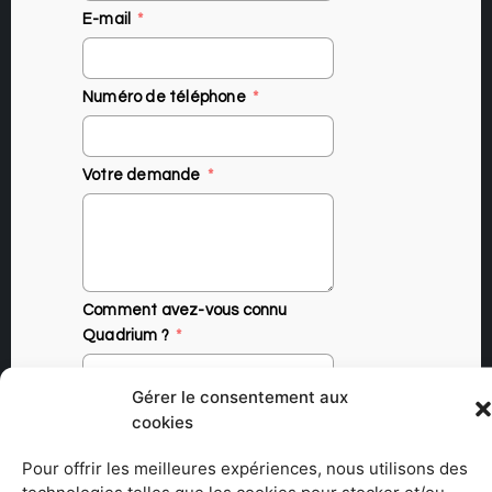
E-mail
Numéro de téléphone
Votre demande
Comment avez-vous connu
Quadrium ?
Gérer le consentement aux
cookies
Je consens à ce que ce site
stocke les informations que j’ai
Pour offrir les meilleures expériences, nous utilisons des
envoyé afin de pouvoir