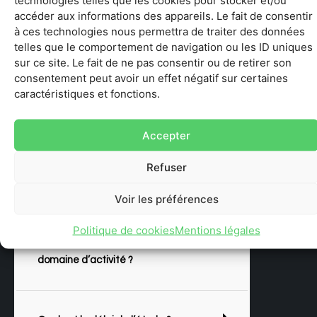
technologies telles que les cookies pour stocker et/ou
répondre à ma demande.
accéder aux informations des appareils. Le fait de consentir
à ces technologies nous permettra de traiter des données
Envoyer
telles que le comportement de navigation ou les ID uniques
sur ce site. Le fait de ne pas consentir ou de retirer son
consentement peut avoir un effet négatif sur certaines
caractéristiques et fonctions.
EXPLOREZ NOTRE
Accepter
F.A.Q
Refuser
Voir les préférences
Politique de cookies
Mentions légales
Avez-vous des experts dans notre
domaine d’activité ?