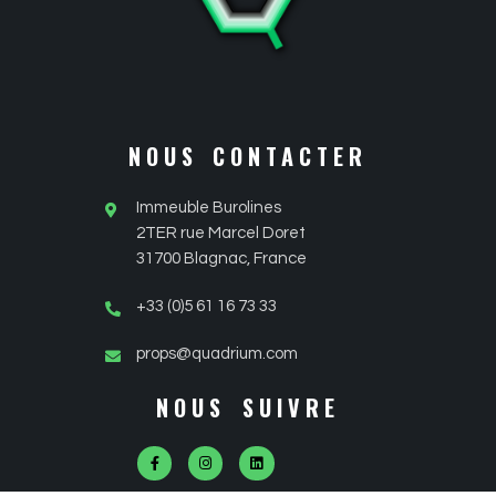
NOUS CONTACTER
Immeuble Burolines
2TER rue Marcel Doret
31700 Blagnac, France
+33 (0)5 61 16 73 33
props@quadrium.com
NOUS SUIVRE
F
I
L
a
n
i
c
s
n
e
t
k